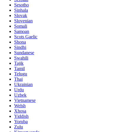
Sesotho
Sinhala
Slovak
Slovenian
Somali
Samoan
Scots Gaelic
Shona
Sindhi
Sundanese
Swahili
Tajik
Tamil
Telugu
Thai
Ukrainian
Urdu
Uzbek
Vietnamese
Welsh
Xhosa
Yiddish
Yoruba
Zulu