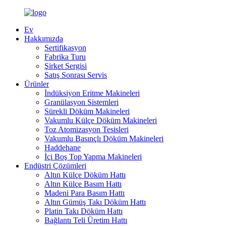
Ev
Hakkımızda
Sertifikasyon
Fabrika Turu
Şirket Sergisi
Satış Sonrası Servis
Ürünler
İndüksiyon Eritme Makineleri
Granülasyon Sistemleri
Sürekli Döküm Makineleri
Vakumlu Külçe Döküm Makineleri
Toz Atomizasyon Tesisleri
Vakumlu Basınçlı Döküm Makineleri
Haddehane
İçi Boş Top Yapma Makineleri
Endüstri Çözümleri
Altın Külçe Döküm Hattı
Altın Külçe Basım Hattı
Madeni Para Basım Hattı
Altın Gümüş Takı Döküm Hattı
Platin Takı Döküm Hattı
Bağlantı Teli Üretim Hattı